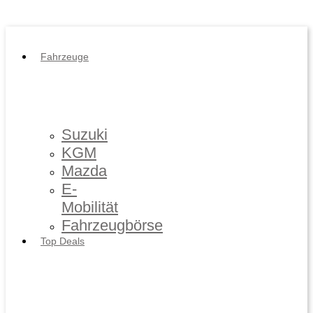
Impressum
/
Datenschutz
Fahrzeuge
Suzuki
KGM
Mazda
E-
Mobilität
Fahrzeugbörse
Top Deals