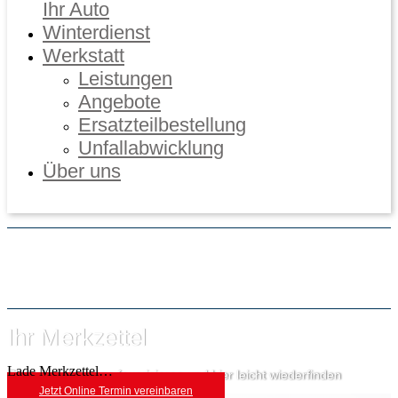
Ihr Auto
Winterdienst
Werkstatt
Leistungen
Angebote
Ersatzteilbestellung
Unfallabwicklung
Über uns
Online Termine
Ihr Merkzettel
Lade Merkzettel…
Einfach Fahrzeuge favorisieren und hier leicht wiederfinden
Jetzt Online Termin vereinbaren