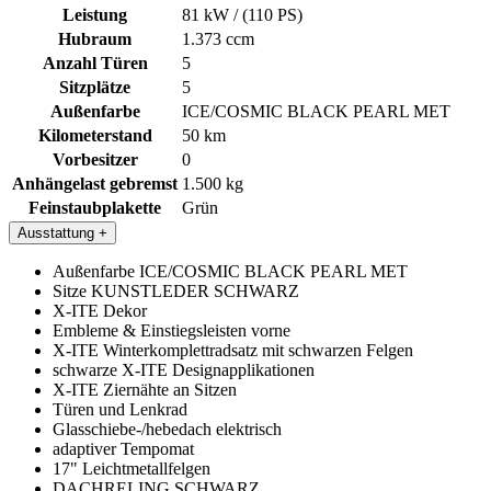
Leistung
81 kW / (110 PS)
Hubraum
1.373 ccm
Anzahl Türen
5
Sitzplätze
5
Außenfarbe
ICE/COSMIC BLACK PEARL MET
Kilometerstand
50 km
Vorbesitzer
0
Anhängelast gebremst
1.500 kg
Feinstaubplakette
Grün
Ausstattung
+
Außenfarbe ICE/COSMIC BLACK PEARL MET
Sitze KUNSTLEDER SCHWARZ
X-ITE Dekor
Embleme & Einstiegsleisten vorne
X-ITE Winterkomplettradsatz mit schwarzen Felgen
schwarze X-ITE Designapplikationen
X-ITE Ziernähte an Sitzen
Türen und Lenkrad
Glasschiebe-/hebedach elektrisch
adaptiver Tempomat
17" Leichtmetallfelgen
DACHRELING SCHWARZ