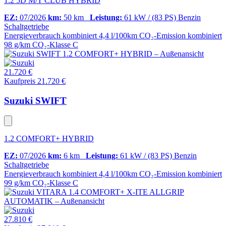
1.2 5D M/T CLUB HYBRID
EZ:
07/2026
km:
50 km
Leistung:
61 kW / (83 PS)
Benzin
Schaltgetriebe
Energieverbrauch kombiniert
4,4 l/100km
CO₂-Emission kombiniert
98 g/km
CO₂-Klasse
C
21.720 €
Kaufpreis 21.720 €
Suzuki SWIFT
1.2 COMFORT+ HYBRID
EZ:
07/2026
km:
6 km
Leistung:
61 kW / (83 PS)
Benzin
Schaltgetriebe
Energieverbrauch kombiniert
4,4 l/100km
CO₂-Emission kombiniert
99 g/km
CO₂-Klasse
C
27.810 €