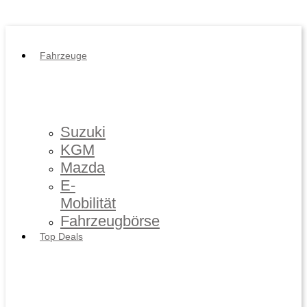
Impressum
/
Datenschutz
Fahrzeuge
Suzuki
KGM
Mazda
E-
Mobilität
Fahrzeugbörse
Top Deals