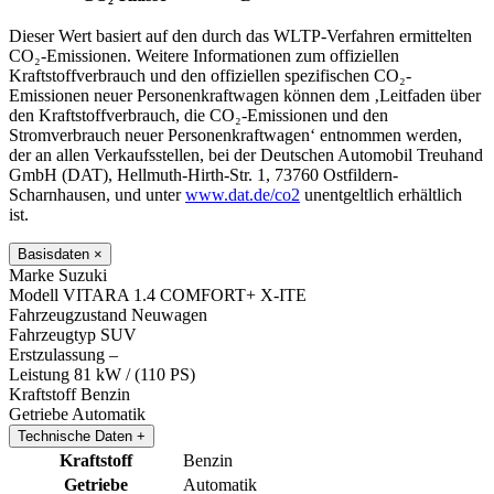
Dieser Wert basiert auf den durch das WLTP-Verfahren ermittelten
CO₂-Emissionen. Weitere Informationen zum offiziellen
Kraftstoffverbrauch und den offiziellen spezifischen CO₂-
Emissionen neuer Personenkraftwagen können dem ‚Leitfaden über
den Kraftstoffverbrauch, die CO₂-Emissionen und den
Stromverbrauch neuer Personenkraftwagen‘ entnommen werden,
der an allen Verkaufsstellen, bei der Deutschen Automobil Treuhand
GmbH (DAT), Hellmuth-Hirth-Str. 1, 73760 Ostfildern-
Scharnhausen, und unter
www.dat.de/co2
unentgeltlich erhältlich
ist.
Basisdaten
×
Marke
Suzuki
Modell
VITARA 1.4 COMFORT+ X-ITE
Fahrzeugzustand
Neuwagen
Fahrzeugtyp
SUV
Erstzulassung
–
Leistung
81 kW / (110 PS)
Kraftstoff
Benzin
Getriebe
Automatik
Technische Daten
+
Kraftstoff
Benzin
Getriebe
Automatik