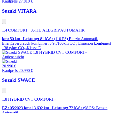
Kaufpreis 27.810 €
Suzuki VITARA
1.4 COMFORT+ X-ITE ALLGRIP AUTOMATIK
km:
50 km
Leistung:
81 kW / (110 PS)
Benzin
Automatik
Energieverbrauch kombiniert
5,9 l/100km
CO₂-Emission kombiniert
138 g/km
CO₂-Klasse
E
20.990 €
Kaufpreis 20.990 €
Suzuki SWACE
1.8 HYBRID CVT COMFORT+
EZ:
05/2023
km:
13.692 km
Leistung:
72 kW / (98 PS)
Benzin
Automatik