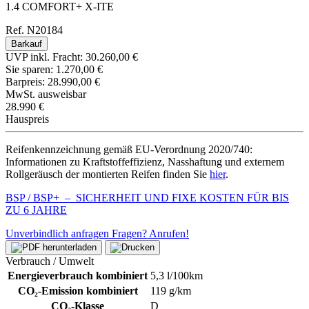
1.4 COMFORT+ X-ITE
Ref. N20184
Barkauf
UVP inkl. Fracht:
30.260,00 €
Sie sparen:
1.270,00 €
Barpreis:
28.990,00 €
MwSt. ausweisbar
28.990 €
Hauspreis
Reifenkennzeichnung gemäß EU-Verordnung 2020/740:
Informationen zu Kraftstoffeffizienz, Nasshaftung und externem
Rollgeräusch der montierten Reifen finden Sie
hier
.
BSP / BSP+ – SICHERHEIT UND FIXE KOSTEN FÜR BIS
ZU 6 JAHRE
Unverbindlich anfragen
Fragen? Anrufen!
Verbrauch / Umwelt
Energieverbrauch kombiniert
5,3 l/100km
CO₂-Emission kombiniert
119 g/km
CO₂-Klasse
D