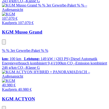
243 g/km
CO₂-Klasse
G
107.070 €
Kaufpreis 107.070 €
KGM Musso Grand
% % 3er Gewerbe-Paket % %
km:
100 km
Leistung:
149 kW / (203 PS)
Diesel
Automatik
Energieverbrauch kombiniert
9,4 l/100km
CO₂-Emission kombiniert
246 g/km
CO₂-Klasse
G
40.980 €
Kaufpreis 40.980 €
KGM ACTYON