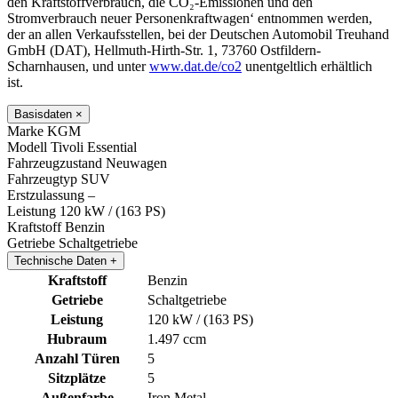
den Kraftstoffverbrauch, die CO₂-Emissionen und den
Stromverbrauch neuer Personenkraftwagen‘ entnommen werden,
der an allen Verkaufsstellen, bei der Deutschen Automobil Treuhand
GmbH (DAT), Hellmuth-Hirth-Str. 1, 73760 Ostfildern-
Scharnhausen, und unter
www.dat.de/co2
unentgeltlich erhältlich
ist.
Basisdaten
×
Marke
KGM
Modell
Tivoli Essential
Fahrzeugzustand
Neuwagen
Fahrzeugtyp
SUV
Erstzulassung
–
Leistung
120 kW / (163 PS)
Kraftstoff
Benzin
Getriebe
Schaltgetriebe
Technische Daten
+
Kraftstoff
Benzin
Getriebe
Schaltgetriebe
Leistung
120 kW / (163 PS)
Hubraum
1.497 ccm
Anzahl Türen
5
Sitzplätze
5
Außenfarbe
Iron Metal