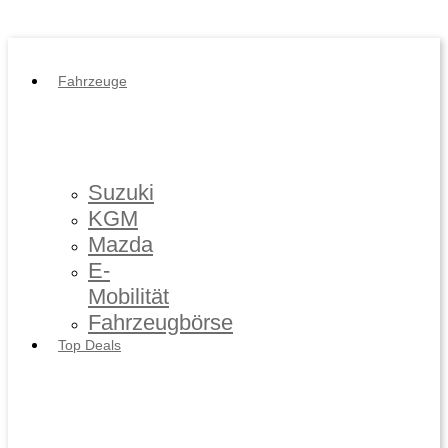
Impressum
/
Datenschutz
Fahrzeuge
Suzuki
KGM
Mazda
E-
Mobilität
Fahrzeugbörse
Top Deals