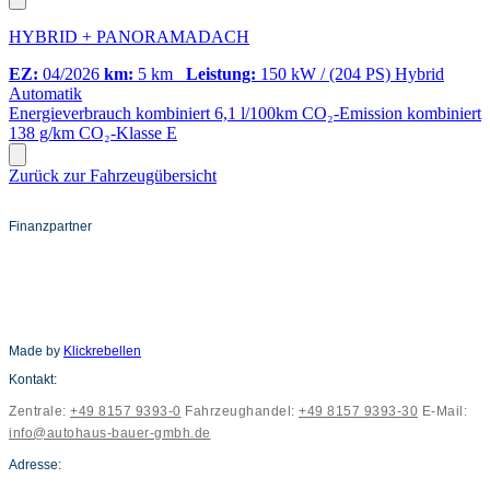
HYBRID + PANORAMADACH
EZ:
04/2026
km:
5 km
Leistung:
150 kW / (204 PS)
Hybrid
Automatik
Energieverbrauch kombiniert
6,1 l/100km
CO₂-Emission kombiniert
138 g/km
CO₂-Klasse
E
Zurück zur Fahrzeugübersicht
Finanzpartner
Made by
Klickrebellen
Kontakt:
Zentrale:
+49 8157 9393-0
Fahrzeughandel:
+49 8157 9393-30
E-Mail:
info@autohaus-bauer-gmbh.de
Adresse: