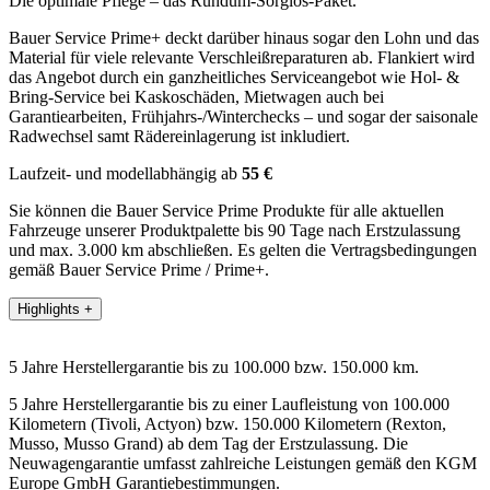
Die optimale Pflege – das Rundum-Sorglos-Paket.
Bauer Service Prime+ deckt darüber hinaus sogar den Lohn und das
Material für viele relevante Verschleißreparaturen ab. Flankiert wird
das Angebot durch ein ganzheitliches Serviceangebot wie Hol- &
Bring-Service bei Kaskoschäden, Mietwagen auch bei
Garantiearbeiten, Frühjahrs-/Winterchecks – und sogar der saisonale
Radwechsel samt Rädereinlagerung ist inkludiert.
Laufzeit- und modellabhängig ab
55 €
Sie können die Bauer Service Prime Produkte für alle aktuellen
Fahrzeuge unserer Produktpalette bis 90 Tage nach Erstzulassung
und max. 3.000 km abschließen. Es gelten die Vertragsbedingungen
gemäß Bauer Service Prime / Prime+.
Highlights
+
5 Jahre Herstellergarantie bis zu 100.000 bzw. 150.000 km.
5 Jahre Herstellergarantie bis zu einer Laufleistung von 100.000
Kilometern (Tivoli, Actyon) bzw. 150.000 Kilometern (Rexton,
Musso, Musso Grand) ab dem Tag der Erstzulassung. Die
Neuwagengarantie umfasst zahlreiche Leistungen gemäß den KGM
Europe GmbH Garantiebestimmungen.