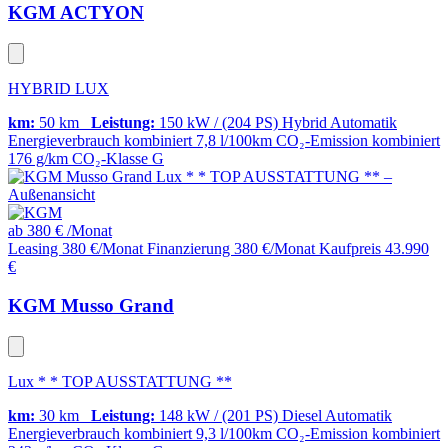
KGM ACTYON
HYBRID LUX
km:
50 km
Leistung:
150 kW / (204 PS)
Hybrid
Automatik
Energieverbrauch kombiniert
7,8 l/100km
CO₂-Emission kombiniert
176 g/km
CO₂-Klasse
G
ab
380 €
/Monat
Leasing 380 €/Monat
Finanzierung 380 €/Monat
Kaufpreis 43.990
€
KGM Musso Grand
Lux * * TOP AUSSTATTUNG **
km:
30 km
Leistung:
148 kW / (201 PS)
Diesel
Automatik
Energieverbrauch kombiniert
9,3 l/100km
CO₂-Emission kombiniert