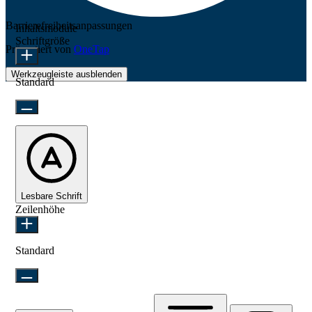
Barrierefreiheitsanpassungen
Inhaltsmodule
Schriftgröße
Präsentiert von
OneTap
Werkzeugleiste ausblenden
Standard
Lesbare Schrift
Zeilenhöhe
Standard