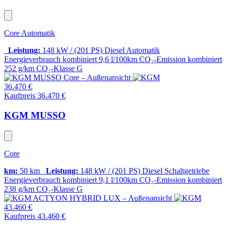
Core Automatik
Leistung:
148 kW / (201 PS)
Diesel
Automatik
Energieverbrauch kombiniert
9,6 l/100km
CO₂-Emission kombiniert
252 g/km
CO₂-Klasse
G
36.470 €
Kaufpreis 36.470 €
KGM MUSSO
Core
km:
50 km
Leistung:
148 kW / (201 PS)
Diesel
Schaltgetriebe
Energieverbrauch kombiniert
9,1 l/100km
CO₂-Emission kombiniert
238 g/km
CO₂-Klasse
G
43.460 €
Kaufpreis 43.460 €