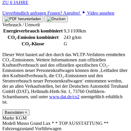
ZU 6 JAHRE
Unverbindlich anfragen
Fragen? Anrufen!
Video ansehen
Verbrauch / Umwelt
Energieverbrauch kombiniert
9,3 l/100km
CO₂-Emission kombiniert
243 g/km
CO₂-Klasse
G
Dieser Wert basiert auf den durch das WLTP-Verfahren ermittelten
CO₂-Emissionen. Weitere Informationen zum offiziellen
Kraftstoffverbrauch und den offiziellen spezifischen CO₂-
Emissionen neuer Personenkraftwagen können dem ‚Leitfaden über
den Kraftstoffverbrauch, die CO₂-Emissionen und den
Stromverbrauch neuer Personenkraftwagen‘ entnommen werden,
der an allen Verkaufsstellen, bei der Deutschen Automobil Treuhand
GmbH (DAT), Hellmuth-Hirth-Str. 1, 73760 Ostfildern-
Scharnhausen, und unter
www.dat.de/co2
unentgeltlich erhältlich
ist.
Basisdaten
×
Marke
KGM
Modell
Musso Grand Lux * * TOP AUSSTATTUNG **
Fahrzeugzustand
Vorführwagen