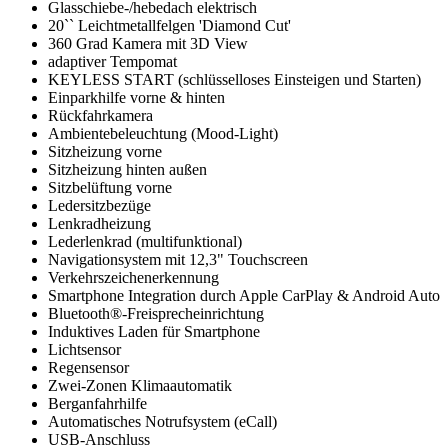
Glasschiebe-/hebedach elektrisch
20`` Leichtmetallfelgen 'Diamond Cut'
360 Grad Kamera mit 3D View
adaptiver Tempomat
KEYLESS START (schlüsselloses Einsteigen und Starten)
Einparkhilfe vorne & hinten
Rückfahrkamera
Ambientebeleuchtung (Mood-Light)
Sitzheizung vorne
Sitzheizung hinten außen
Sitzbelüftung vorne
Ledersitzbezüge
Lenkradheizung
Lederlenkrad (multifunktional)
Navigationsystem mit 12,3" Touchscreen
Verkehrszeichenerkennung
Smartphone Integration durch Apple CarPlay & Android Auto
Bluetooth®-Freisprecheinrichtung
Induktives Laden für Smartphone
Lichtsensor
Regensensor
Zwei-Zonen Klimaautomatik
Berganfahrhilfe
Automatisches Notrufsystem (eCall)
USB-Anschluss