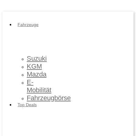
Impressum
/
Datenschutz
Fahrzeuge
Suzuki
KGM
Mazda
E-
Mobilität
Fahrzeugbörse
Top Deals