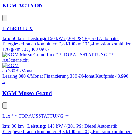
KGM ACTYON
HYBRID LUX
km:
50 km
Leistung:
150 kW / (204 PS)
Hybrid
Automatik
Energieverbrauch kombiniert
7,8 l/100km
CO₂-Emission kombiniert
176 g/km
CO₂-Klasse
G
ab
380 €
/Monat
Leasing 380 €/Monat
Finanzierung 380 €/Monat
Kaufpreis 43.990
€
KGM Musso Grand
Lux * * TOP AUSSTATTUNG **
km:
30 km
Leistung:
148 kW / (201 PS)
Diesel
Automatik
Energieverbrauch kombiniert
9,3 l/100km
CO₂-Emission kombiniert